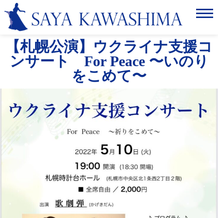
Home
【札幌公演】ウクライナ支援コ
ABOUT
ンサート For Peace 〜いのり
SCHEDULE
をこめて〜
NEWS
LISTEN&WATCH
GALLERY
CONTACT