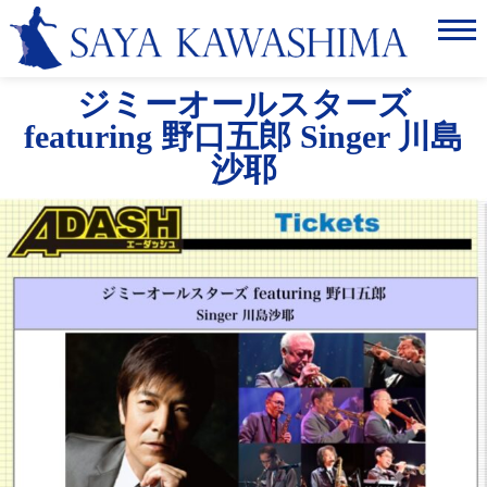
Home
ジミーオールスターズ
ABOUT
featuring 野口五郎 Singer 川島
SCHEDULE
沙耶
NEWS
LISTEN&WATCH
GALLERY
CONTACT