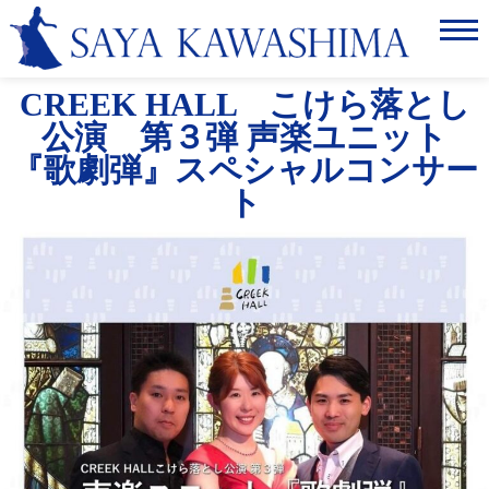
Home
CREEK HALL こけら落とし
ABOUT
公演 第３弾 声楽ユニット
SCHEDULE
『歌劇弾』スペシャルコンサー
ト
NEWS
LISTEN&WATCH
GALLERY
CONTACT